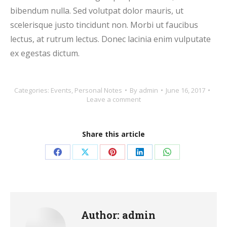
bibendum nulla. Sed volutpat dolor mauris, ut
scelerisque justo tincidunt non. Morbi ut faucibus
lectus, at rutrum lectus. Donec lacinia enim vulputate
ex egestas dictum.
Categories:
Events
,
Personal Notes
By
admin
June 16, 2017
Leave a comment
Share this article
Share
Share
Share
Share
Share
on
on
on
on
on
Facebook
X
Pinterest
LinkedIn
WhatsApp
Author:
admin