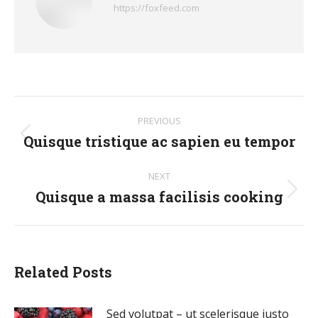
https://foxfeed.com
Post
PREVIOUS
navigation
Quisque tristique ac sapien eu tempor
Previous
post:
NEXT
Quisque a massa facilisis cooking
Next
post:
Related Posts
Sed volutpat – ut scelerisque justo