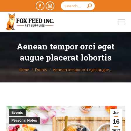
Search:
Facebook
Instagram
page
page
opens
opens
in
in
new
new
Aenean tempor orci eget
window
window
augue placerat lobortis
You are here:
Home
Events
Aenean tempor orci eget augue…
Events
Jun
16
Personal Notes
2017