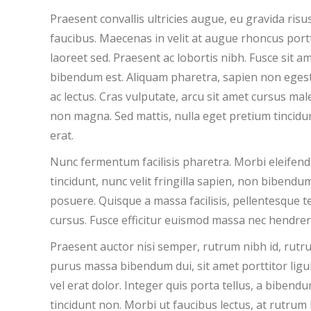
Praesent convallis ultricies augue, eu gravida ris
faucibus. Maecenas in velit at augue rhoncus port
laoreet sed. Praesent ac lobortis nibh. Fusce sit a
bibendum est. Aliquam pharetra, sapien non egestas 
ac lectus. Cras vulputate, arcu sit amet cursus male
non magna. Sed mattis, nulla eget pretium tincidunt
erat.
Nunc fermentum facilisis pharetra. Morbi eleifend e
tincidunt, nunc velit fringilla sapien, non bibend
posuere. Quisque a massa facilisis, pellentesque t
cursus. Fusce efficitur euismod massa nec hendrerit
Praesent auctor nisi semper, rutrum nibh id, rut
purus massa bibendum dui, sit amet porttitor ligula
vel erat dolor. Integer quis porta tellus, a bibend
tincidunt non. Morbi ut faucibus lectus, at rutrum