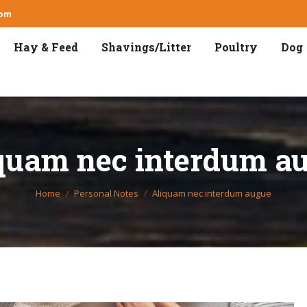
com
Hay & Feed
Shavings/Litter
Poultry
Dog
quam nec interdum a
You are here:
Home
Personal Notes
Aliquam nec interdum augue