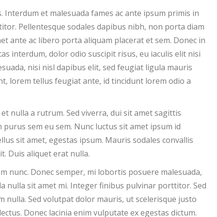
us. Interdum et malesuada fames ac ante ipsum primis in
titor. Pellentesque sodales dapibus nibh, non porta diam
met ante ac libero porta aliquam placerat et sem. Donec in
interdum, dolor odio suscipit risus, eu iaculis elit nisi
suada, nisi nisl dapibus elit, sed feugiat ligula mauris
, lorem tellus feugiat ante, id tincidunt lorem odio a
t nulla a rutrum. Sed viverra, dui sit amet sagittis
um purus sem eu sem. Nunc luctus sit amet ipsum id
ellus sit amet, egestas ipsum. Mauris sodales convallis
. Duis aliquet erat nulla.
rum nunc. Donec semper, mi lobortis posuere malesuada,
 nulla sit amet mi. Integer finibus pulvinar porttitor. Sed
um nulla. Sed volutpat dolor mauris, ut scelerisque justo
 lectus. Donec lacinia enim vulputate ex egestas dictum.