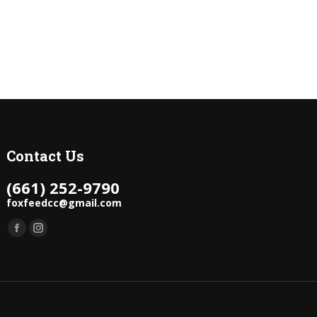
Contact Us
(661) 252-9790
foxfeedcc@gmail.com
Find us on:
Facebook
Instagram
page
page
opens
opens
in
in
new
new