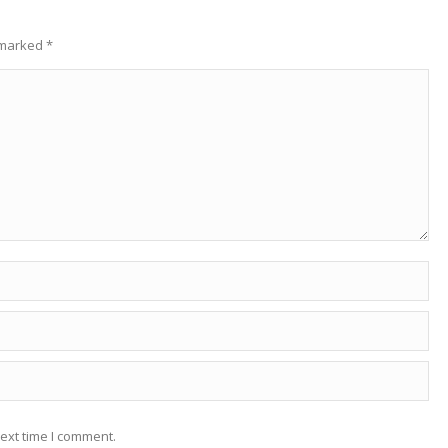
e marked
*
ext time I comment.