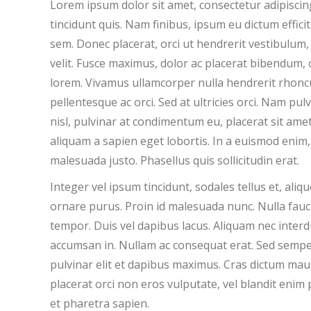
Lorem ipsum dolor sit amet, consectetur adipiscing
tincidunt quis. Nam finibus, ipsum eu dictum efficit
sem. Donec placerat, orci ut hendrerit vestibulum,
velit. Fusce maximus, dolor ac placerat bibendum, 
lorem. Vivamus ullamcorper nulla hendrerit rhoncus 
pellentesque ac orci. Sed at ultricies orci. Nam pu
nisl, pulvinar at condimentum eu, placerat sit amet
aliquam a sapien eget lobortis. In a euismod enim, 
malesuada justo. Phasellus quis sollicitudin erat.
Integer vel ipsum tincidunt, sodales tellus et, aliqu
ornare purus. Proin id malesuada nunc. Nulla fauci
tempor. Duis vel dapibus lacus. Aliquam nec interd
accumsan in. Nullam ac consequat erat. Sed sempe
pulvinar elit et dapibus maximus. Cras dictum maur
placerat orci non eros vulputate, vel blandit enim
et pharetra sapien.