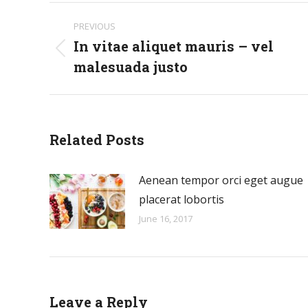
Post
PREVIOUS
navigation
In vitae aliquet mauris – vel
Previous
malesuada justo
post:
Related Posts
Aenean tempor orci eget augue
placerat lobortis
June 16, 2017
Leave a Reply