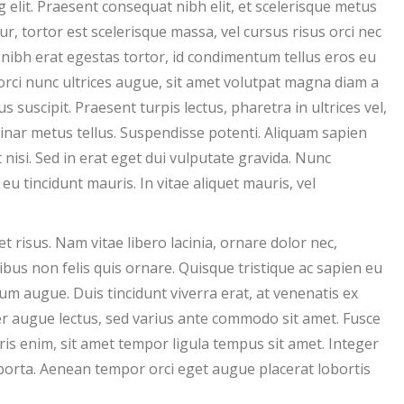
 elit. Praesent consequat nibh elit, et scelerisque metus
ur, tortor est scelerisque massa, vel cursus risus orci nec
 nibh erat egestas tortor, id condimentum tellus eros eu
orci nunc ultrices augue, sit amet volutpat magna diam a
suscipit. Praesent turpis lectus, pharetra in ultrices vel,
lvinar metus tellus. Suspendisse potenti. Aliquam sapien
 nisi. Sed in erat eget dui vulputate gravida. Nunc
eu tincidunt mauris. In vitae aliquet mauris, vel
et risus. Nam vitae libero lacinia, ornare dolor nec,
bus non felis quis ornare. Quisque tristique ac sapien eu
um augue. Duis tincidunt viverra erat, at venenatis ex
r augue lectus, sed varius ante commodo sit amet. Fusce
is enim, sit amet tempor ligula tempus sit amet. Integer
 porta. Aenean tempor orci eget augue placerat lobortis