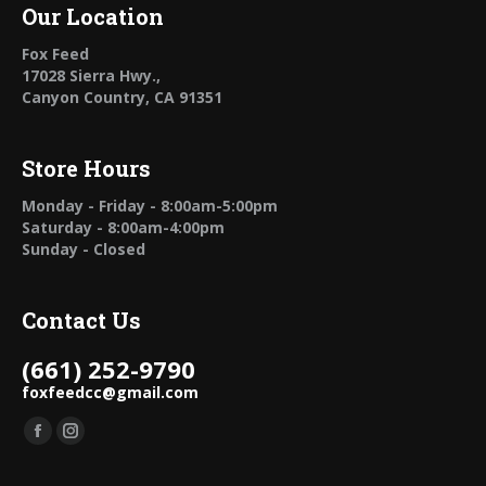
Our Location
Fox Feed
17028 Sierra Hwy.,
Canyon Country, CA 91351
Store Hours
Monday - Friday - 8:00am-5:00pm
Saturday - 8:00am-4:00pm
Sunday - Closed
Contact Us
(661) 252-9790
foxfeedcc@gmail.com
Find us on:
Facebook
Instagram
page
page