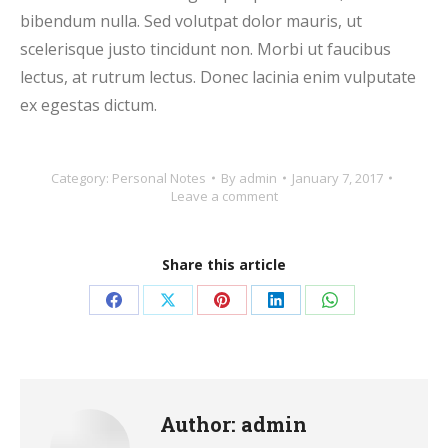
bibendum nulla. Sed volutpat dolor mauris, ut
scelerisque justo tincidunt non. Morbi ut faucibus
lectus, at rutrum lectus. Donec lacinia enim vulputate
ex egestas dictum.
Category:
Personal Notes
By
admin
January 7, 2017
Leave a comment
Share this article
Share
Share
Share
Share
Share
on
on
on
on
on
Facebook
X
Pinterest
LinkedIn
WhatsApp
Author:
admin