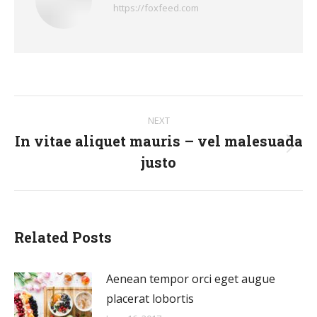
https://foxfeed.com
Post
NEXT
navigation
In vitae aliquet mauris – vel malesuada
Next
justo
post:
Related Posts
Aenean tempor orci eget augue
placerat lobortis